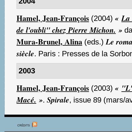
2004
Hamel, Jean-François
«
La 
(2004)
de l'oubli" chez Pierre Michon.
»
d
Mura-Brunel, Alina
Le roma
(eds.)
siècle
. Paris : Presses de la Sorbo
2003
Hamel, Jean-François
«
"L'
(2003)
Macé.
»
Spirale
.
, issue 89 (mars/av
CRÉDITS