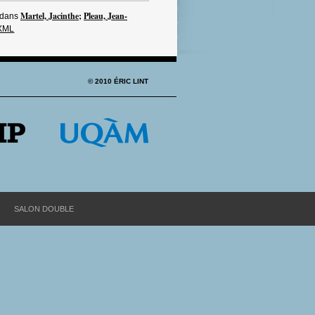
Martel, Jacinthe
;
Pleau, Jean-
dans
XML
© 2010 ÉRIC LINT
SALON DOUBLE