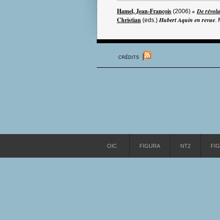
Hamel, Jean-François
«
De révolu
(2006)
Christian
Hubert Aquin en revue
(eds.)
.
CRÉDITS
OIC
FIGURA
NT2
FI