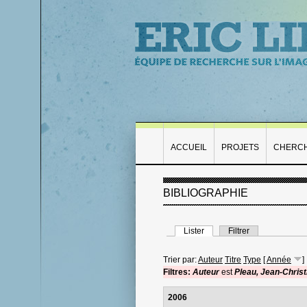
ACCUEIL
PROJETS
CHERC
BIBLIOGRAPHIE
Lister
Filtrer
Trier par:
Auteur
Titre
Type
[
Année
]
Filtres:
Auteur
est
Pleau, Jean-Christ
2006