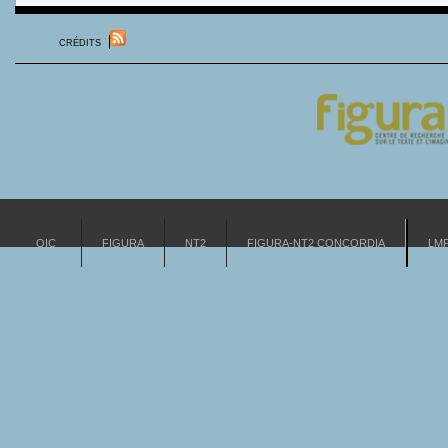
CRÉDITS
OIC
FIGURA
NT2
FIGURA-NT2 CONCORDIA
LM