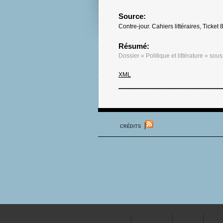
Source:
Contre-jour. Cahiers littéraires, Ticket
Résumé:
Dossier « Politique et littérature » sous
XML
CRÉDITS