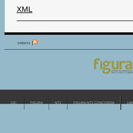
XML
CRÉDITS
OIC
FIGURA
NT2
FIGURA-NT2 CONCORDIA
LM